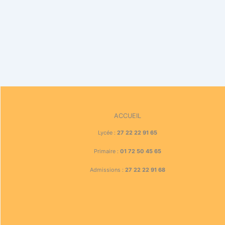
ACCUEIL
Lycée :
27 22 22 91 65
Primaire :
01 72 50 45 65
Admissions :
27 22 22 91 68