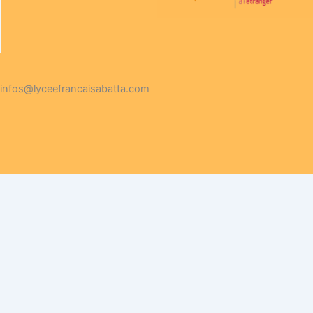
infos@lyceefrancaisabatta.com