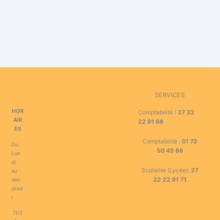
SERVICES
HOR
Comptabilité
:
27 22
AIR
22 91 66
ES
Comptabilité :
01 72
Du
50 45 66
Lun
di
Scolarité (Lycée):
27
au
22 22 91 71
Ven
dred
i
7h3