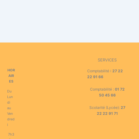
SERVICES
HOR
Comptabilité
:
27 22
AIR
22 91 66
ES
Comptabilité :
01 72
Du
50 45 66
Lun
di
Scolarité (Lycée):
27
au
22 22 91 71
Ven
dred
i
7h3